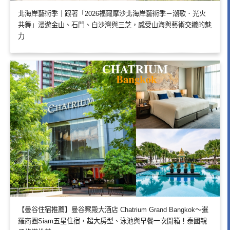
北海岸藝術季｜跟著「2026福爾摩沙北海岸藝術季－潮歌．光火
共舞」漫遊金山、石門、白沙灣與三芝，感受山海與藝術交織的魅
力
【曼谷住宿推薦】曼谷察殿大酒店 Chatrium Grand Bangkok～暹
羅商圈Siam五星住宿，超大房型、泳池與早餐一次開箱！泰國親