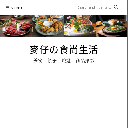
Skip
MENU
to
content
麥仔の食尚生活
美食｜親子｜旅遊｜商品攝影