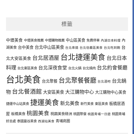
標籤
中壢美食
中山區美食
內
中壢美食推薦
中壢購物推薦
免費停車
內湖日本料理
台北中山區美食
台中美食
台
湖美食
台北串燒
台北信義區美食
台北吃到飽
台北捷運美食
台北居酒屋
台北日本
北大安區美食
料理
台北深夜食堂
台北約會餐廳
台北東區美食
台北火鍋
台北燒肉
台北美食
台北聚餐餐廳
台北鍋
台北聚餐
台北酒吧
台北餐酒館
物
大江購物中心
大安區美食
大江購物中心美食
捷運美食
新北美食
板橋居酒
捷運中山站美食
新竹美食
東區美食
桃園美食
屋
板橋美食
桃園美食綠洲
桃園聚餐
桃園青埔一日遊
桃園青埔
青埔商圈
好去處
泰國曼谷美食
西湖站美食