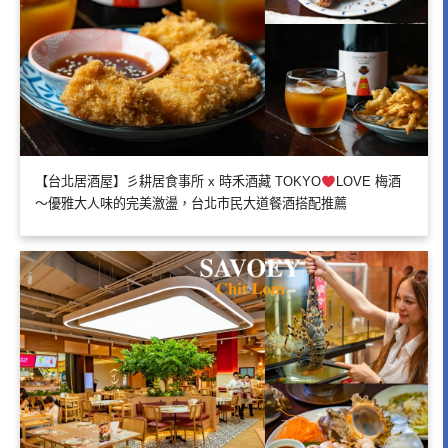
【台北居酒屋】彡耕居食事所 x 時禾酒藏 TOKYO
LOVE 梅酒
～優雅大人味的完美激盪，台北市民大道餐酒搭配推薦