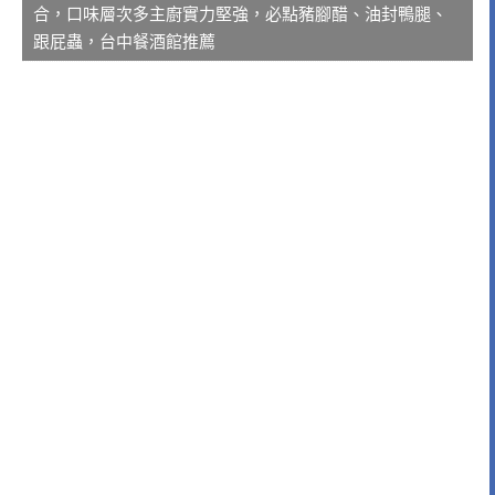
合，口味層次多主廚實力堅強，必點豬腳醋、油封鴨腿、
跟屁蟲，台中餐酒館推薦