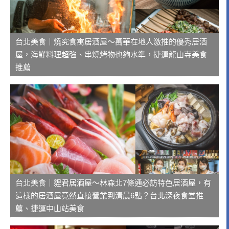
台北美食｜燒究食寓居酒屋～萬華在地人激推的優秀居酒
屋，海鮮料理超強、串燒烤物也夠水準，捷運龍山寺美食
推薦
台北美食｜貍君居酒屋～林森北7條通必訪特色居酒屋，有
這樣的居酒屋竟然直接營業到清晨6點？台北深夜食堂推
薦、捷運中山站美食