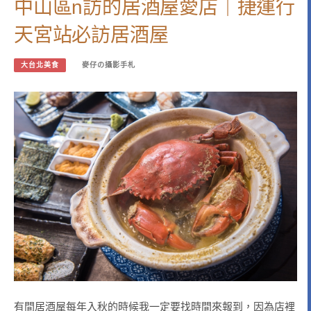
中山區n訪的居酒屋愛店｜捷運行
天宮站必訪居酒屋
大台北美食
麥仔の攝影手札
有間居酒屋每年入秋的時候我一定要找時間來報到，因為店裡