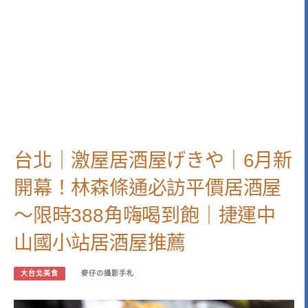
台北｜激屋居酒屋げきや｜6月新
開幕！林森條通必訪平價居酒屋
～限時388角嗨喝到飽｜捷運中
山國小站居酒屋推薦
大台北美食
麥仔の攝影手札