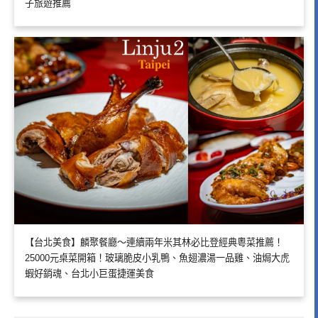
子旅遊推薦
【台北美食】麟聚餐廳～連續兩年米其林必比登經典粵菜推薦！
25000元桌菜開箱！玻璃脆皮小乳鴨、魚翅濃湯一品雞、油焗大虎
蝦好銷魂、台北小巨蛋捷運美食