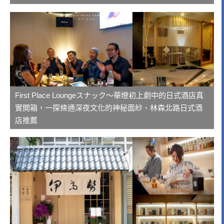
First Place Loungeスナック～華燈初上劇中的日式酒店真
實開箱，一探條通深夜文化的神秘面紗、林森北路日式酒
店推薦