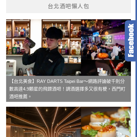
台北酒吧懶人包
【台北美食】RAY DARTS Taipei Bar～網路評論破千則分
數高達4.9顆星的飛鏢酒吧！調酒選擇多又很有梗，西門町
酒吧推薦。