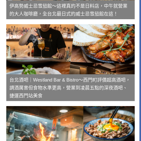
伊高勢威士忌雪茄館～這裡真的不是日料店，中午就營業
的大人咖啡廳，全台北最日式的威士忌雪茄館在這！
台北酒吧｜Westland Bar & Bistro～西門町評價超高酒吧，
調酒厲害但食物水準更高，營業到凌晨五點的深夜酒吧、
捷運西門站美食