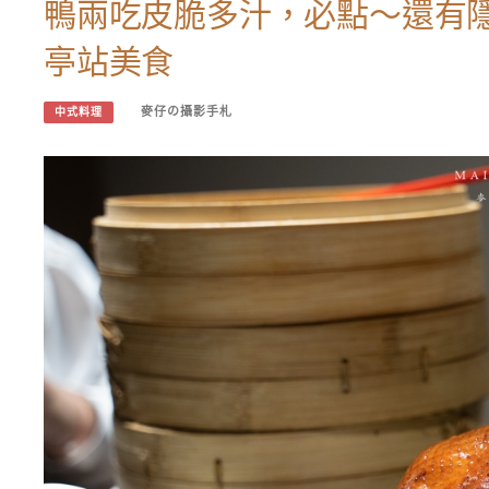
鴨兩吃皮脆多汁，必點～還有
亭站美食
麥仔の攝影手札
中式料理