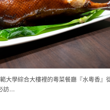
範大學綜合大樓裡的粵菜餐廳『水粵香』
必訪…