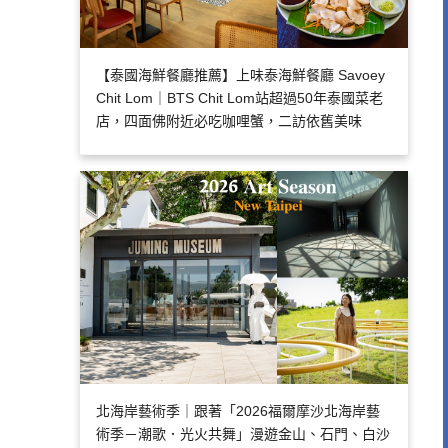
【泰國海鮮餐廳推薦】上味泰海鮮餐廳 Savoey
Chit Lom｜BTS Chit Lom站超過50年泰國菜老
店，四面佛附近必吃咖哩蟹，二訪依舊美味
北海岸藝術季｜跟著「2026福爾摩沙北海岸藝
術季－潮歌．光火共舞」漫遊金山、石門、白沙