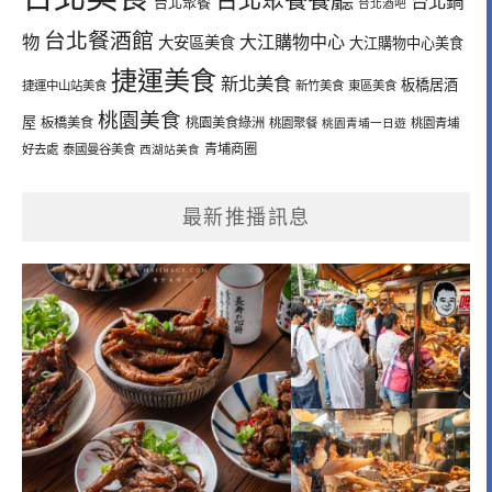
台北鍋
台北聚餐
台北酒吧
台北餐酒館
物
大江購物中心
大安區美食
大江購物中心美食
捷運美食
新北美食
板橋居酒
捷運中山站美食
新竹美食
東區美食
桃園美食
屋
板橋美食
桃園美食綠洲
桃園聚餐
桃園青埔一日遊
桃園青埔
青埔商圈
好去處
泰國曼谷美食
西湖站美食
最新推播訊息