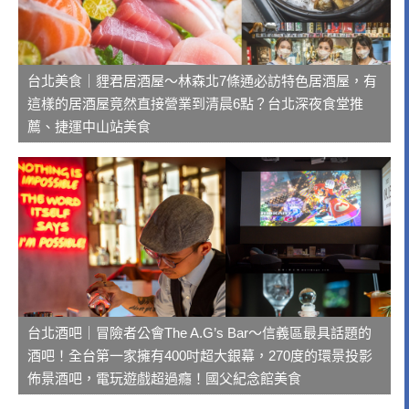
台北美食｜貍君居酒屋～林森北7條通必訪特色居酒屋，有
這樣的居酒屋竟然直接營業到清晨6點？台北深夜食堂推
薦、捷運中山站美食
台北酒吧｜冒險者公會The A.G’s Bar～信義區最具話題的
酒吧！全台第一家擁有400吋超大銀幕，270度的環景投影
佈景酒吧，電玩遊戲超過癮！國父紀念館美食