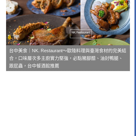
台中美食｜NK. Restaurant～歐陸料理與臺灣食材的完美結
合，口味層次多主廚實力堅強，必點豬腳醋、油封鴨腿、
跟屁蟲，台中餐酒館推薦