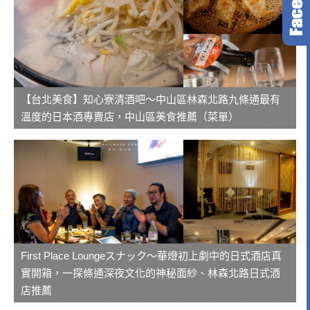
【台北美食】知心寮清酒吧～中山區林森北路九條通最有
溫度的日本酒專賣店，中山區美食推薦（菜單）
First Place Loungeスナック～華燈初上劇中的日式酒店真
實開箱，一探條通深夜文化的神秘面紗、林森北路日式酒
店推薦