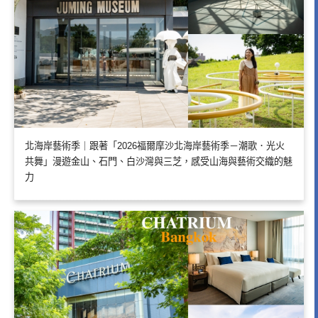
北海岸藝術季｜跟著「2026福爾摩沙北海岸藝術季－潮歌．光火
共舞」漫遊金山、石門、白沙灣與三芝，感受山海與藝術交織的魅
力