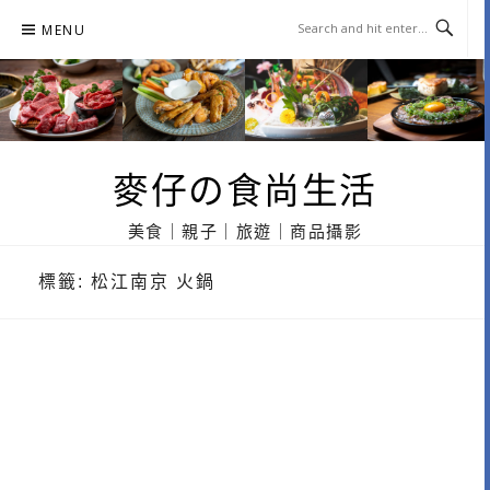
Skip
MENU
to
content
麥仔の食尚生活
美食｜親子｜旅遊｜商品攝影
標籤:
松江南京 火鍋