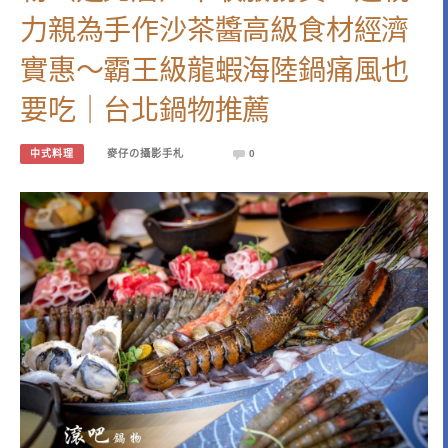
力親為手作沙茶醬高級食材經濟
實惠～霸王級龍蝦海陸鍋痛風也
要吃｜台北鍋物推薦
中式料理
麥仔の攝影手札
0