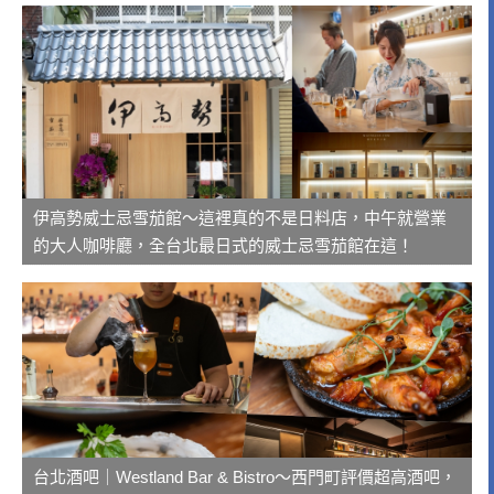
伊高勢威士忌雪茄館～這裡真的不是日料店，中午就營業
的大人咖啡廳，全台北最日式的威士忌雪茄館在這！
台北酒吧｜Westland Bar & Bistro～西門町評價超高酒吧，