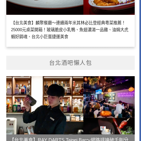
【台北美食】麟聚餐廳～連續兩年米其林必比登經典粵菜推薦！
25000元桌菜開箱！玻璃脆皮小乳鴨、魚翅濃湯一品雞、油焗大虎
蝦好銷魂、台北小巨蛋捷運美食
台北酒吧懶人包
【台北美食】RAY DARTS Taipei Bar～網路評論破千則分