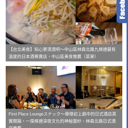
【台北美食】知心寮清酒吧～中山區林森北路九條通最有
溫度的日本酒專賣店，中山區美食推薦（菜單）
First Place Loungeスナック～華燈初上劇中的日式酒店真
實開箱，一探條通深夜文化的神秘面紗、林森北路日式酒