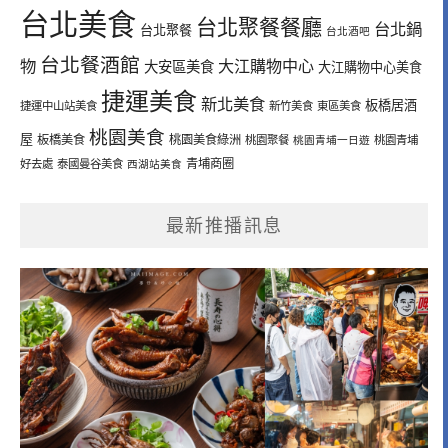
台北美食
台北聚餐餐廳
台北鍋
台北聚餐
台北酒吧
台北餐酒館
物
大江購物中心
大安區美食
大江購物中心美食
捷運美食
新北美食
板橋居酒
捷運中山站美食
新竹美食
東區美食
桃園美食
屋
板橋美食
桃園美食綠洲
桃園聚餐
桃園青埔一日遊
桃園青埔
青埔商圈
好去處
泰國曼谷美食
西湖站美食
最新推播訊息