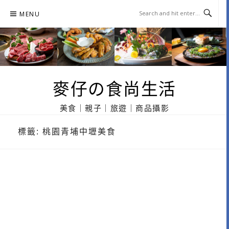
Skip
MENU
to
content
麥仔の食尚生活
美食｜親子｜旅遊｜商品攝影
標籤:
桃園青埔中壢美食