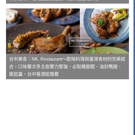
台中美食｜NK. Restaurant～歐陸料理與臺灣食材的完美結
合，口味層次多主廚實力堅強，必點豬腳醋、油封鴨腿、
跟屁蟲，台中餐酒館推薦