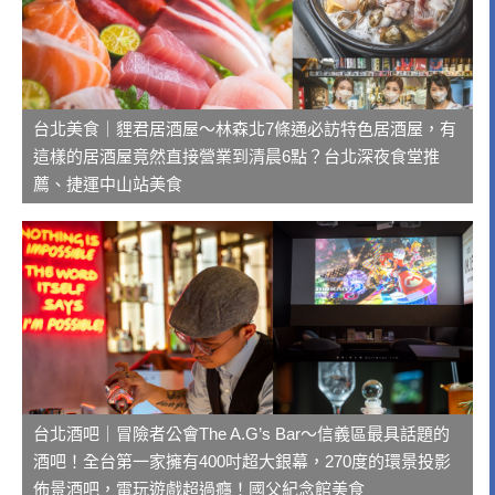
台北美食｜貍君居酒屋～林森北7條通必訪特色居酒屋，有
這樣的居酒屋竟然直接營業到清晨6點？台北深夜食堂推
薦、捷運中山站美食
台北酒吧｜冒險者公會The A.G’s Bar～信義區最具話題的
酒吧！全台第一家擁有400吋超大銀幕，270度的環景投影
佈景酒吧，電玩遊戲超過癮！國父紀念館美食