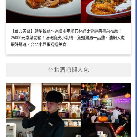
【台北美食】麟聚餐廳～連續兩年米其林必比登經典粵菜推薦！
25000元桌菜開箱！玻璃脆皮小乳鴨、魚翅濃湯一品雞、油焗大虎
蝦好銷魂、台北小巨蛋捷運美食
台北酒吧懶人包