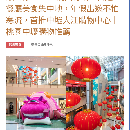
餐廳美食集中地，年假出遊不怕
寒流，首推中壢大江購物中心｜
桃園中壢購物推薦
桃園美食
麥仔の攝影手札