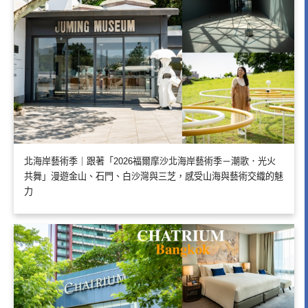
北海岸藝術季｜跟著「2026福爾摩沙北海岸藝術季－潮歌．光火
共舞」漫遊金山、石門、白沙灣與三芝，感受山海與藝術交織的魅
力