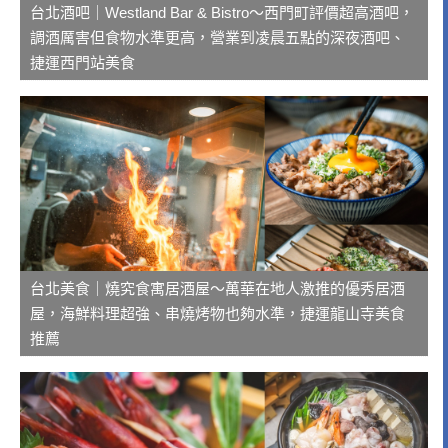
台北酒吧｜Westland Bar & Bistro～西門町評價超高酒吧，
調酒厲害但食物水準更高，營業到凌晨五點的深夜酒吧、
捷運西門站美食
台北美食｜燒究食寓居酒屋～萬華在地人激推的優秀居酒
屋，海鮮料理超強、串燒烤物也夠水準，捷運龍山寺美食
推薦