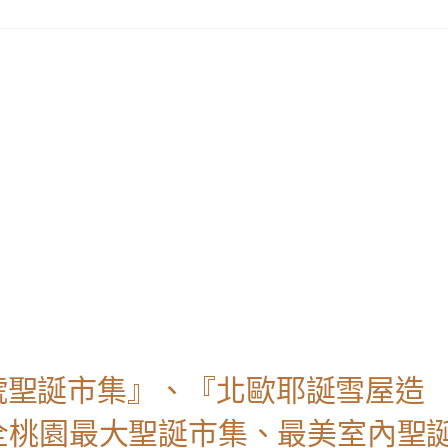
1號聖誕市集』、『北歐耶誕雪屋造
全桃園最大聖誕市集、最美室內聖