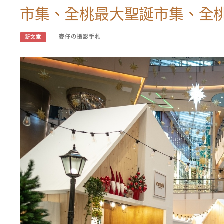
市集、全桃最大聖誕市集、全桃
麥仔の攝影手札
新文章