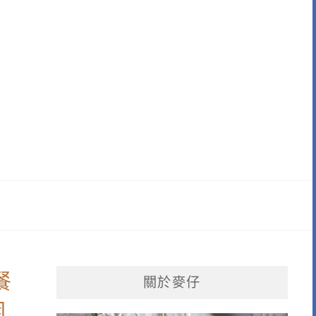
餐
關於麥仔
園