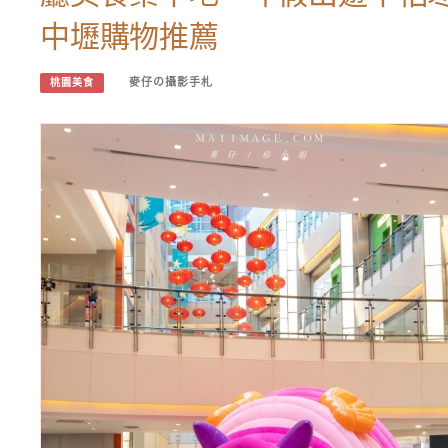
中壢購物推薦
麥仔の攝影手札
桃園美食