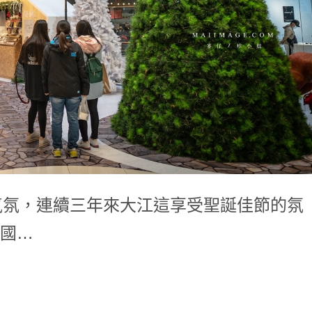
馨氣氛，連續三年來大江這享受聖誕佳節的氛
國…