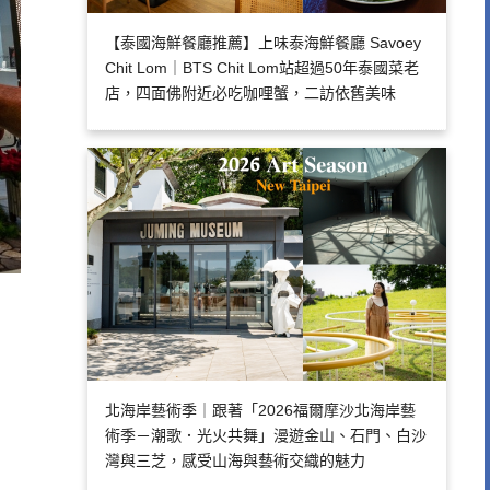
【泰國海鮮餐廳推薦】上味泰海鮮餐廳 Savoey
Chit Lom｜BTS Chit Lom站超過50年泰國菜老
店，四面佛附近必吃咖哩蟹，二訪依舊美味
北海岸藝術季｜跟著「2026福爾摩沙北海岸藝
術季－潮歌．光火共舞」漫遊金山、石門、白沙
灣與三芝，感受山海與藝術交織的魅力