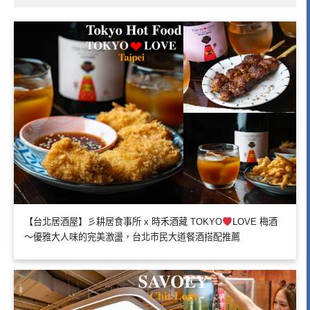
【台北居酒屋】彡耕居食事所 x 時禾酒藏 TOKYO
LOVE 梅酒
～優雅大人味的完美激盪，台北市民大道餐酒搭配推薦