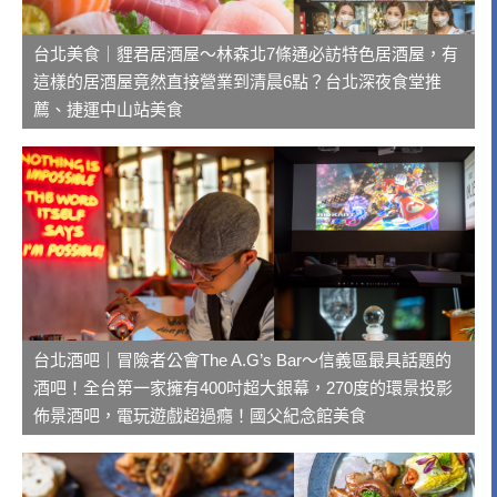
台北美食｜貍君居酒屋～林森北7條通必訪特色居酒屋，有
這樣的居酒屋竟然直接營業到清晨6點？台北深夜食堂推
薦、捷運中山站美食
台北酒吧｜冒險者公會The A.G’s Bar～信義區最具話題的
酒吧！全台第一家擁有400吋超大銀幕，270度的環景投影
佈景酒吧，電玩遊戲超過癮！國父紀念館美食