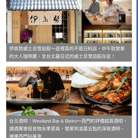
伊高勢威士忌雪茄館～這裡真的不是日料店，中午就營業
的大人咖啡廳，全台北最日式的威士忌雪茄館在這！
台北酒吧｜Westland Bar & Bistro～西門町評價超高酒吧，
調酒厲害但食物水準更高，營業到凌晨五點的深夜酒吧、
捷運西門站美食