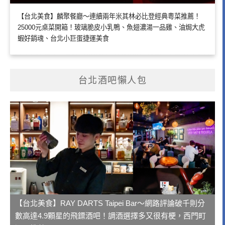
【台北美食】麟聚餐廳～連續兩年米其林必比登經典粵菜推薦！
25000元桌菜開箱！玻璃脆皮小乳鴨、魚翅濃湯一品雞、油焗大虎
蝦好銷魂、台北小巨蛋捷運美食
台北酒吧懶人包
【台北美食】RAY DARTS Taipei Bar～網路評論破千則分
數高達4.9顆星的飛鏢酒吧！調酒選擇多又很有梗，西門町