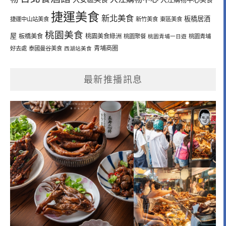
捷運美食
新北美食
板橋居酒
捷運中山站美食
新竹美食
東區美食
桃園美食
屋
板橋美食
桃園美食綠洲
桃園聚餐
桃園青埔一日遊
桃園青埔
青埔商圈
好去處
泰國曼谷美食
西湖站美食
最新推播訊息