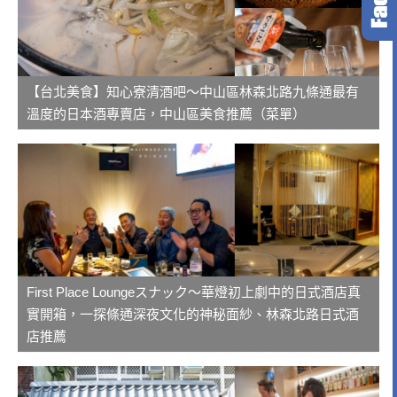
【台北美食】知心寮清酒吧～中山區林森北路九條通最有
溫度的日本酒專賣店，中山區美食推薦（菜單）
First Place Loungeスナック～華燈初上劇中的日式酒店真
實開箱，一探條通深夜文化的神秘面紗、林森北路日式酒
店推薦