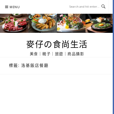
Skip
MENU
to
content
麥仔の食尚生活
美食｜親子｜旅遊｜商品攝影
標籤:
洛基飯店餐廳