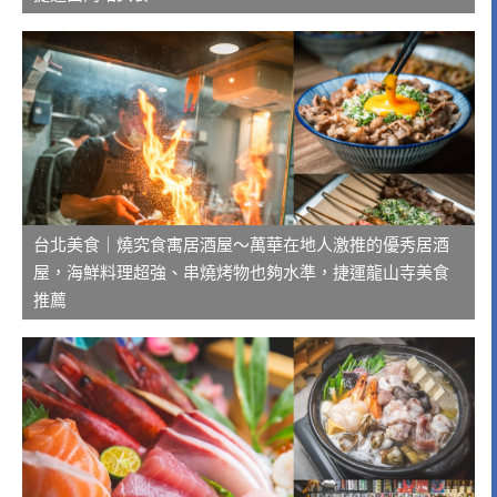
台北美食｜燒究食寓居酒屋～萬華在地人激推的優秀居酒
屋，海鮮料理超強、串燒烤物也夠水準，捷運龍山寺美食
推薦