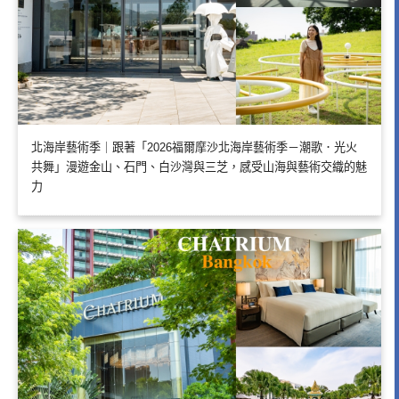
北海岸藝術季｜跟著「2026福爾摩沙北海岸藝術季－潮歌．光火
共舞」漫遊金山、石門、白沙灣與三芝，感受山海與藝術交織的魅
力