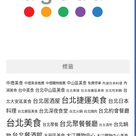
標籤
中壢美食
中山區美食
內
中壢美食推薦
中壢購物推薦
免費停車
內湖日本料理
台北中山區美食
台中美食
台
湖美食
台北串燒
台北信義區美食
台北吃到飽
台北捷運美食
台北居酒屋
台北日本
北大安區美食
料理
台北深夜食堂
台北約會餐廳
台北東區美食
台北火鍋
台北燒肉
台北美食
台北聚餐餐廳
台北鍋
台北聚餐
台北酒吧
台北餐酒館
物
大江購物中心
大安區美食
大江購物中心美食