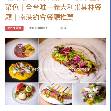
菜色｜全台唯一義大利米其林餐
廳｜南港約會餐廳推薦
大台北美食
麥仔の攝影手札
0