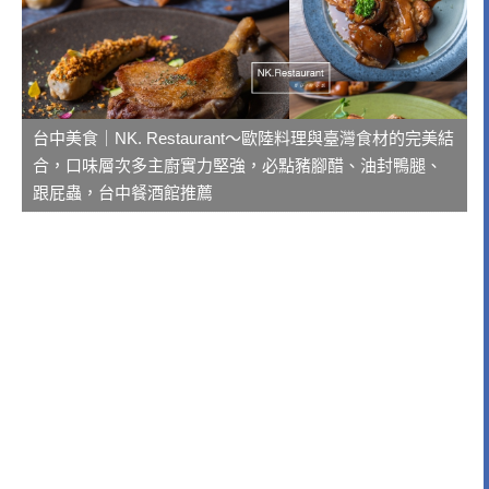
台中美食｜NK. Restaurant～歐陸料理與臺灣食材的完美結
合，口味層次多主廚實力堅強，必點豬腳醋、油封鴨腿、
跟屁蟲，台中餐酒館推薦