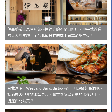
伊高勢威士忌雪茄館～這裡真的不是日料店，中午就營業
的大人咖啡廳，全台北最日式的威士忌雪茄館在這！
台北酒吧｜Westland Bar & Bistro～西門町評價超高酒吧，
調酒厲害但食物水準更高，營業到凌晨五點的深夜酒吧、
捷運西門站美食