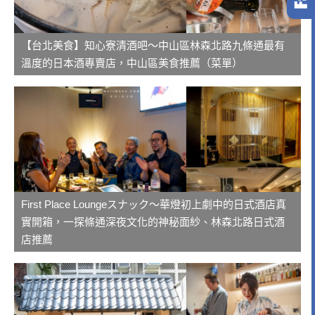
【台北美食】知心寮清酒吧～中山區林森北路九條通最有
溫度的日本酒專賣店，中山區美食推薦（菜單）
First Place Loungeスナック～華燈初上劇中的日式酒店真
實開箱，一探條通深夜文化的神秘面紗、林森北路日式酒
店推薦