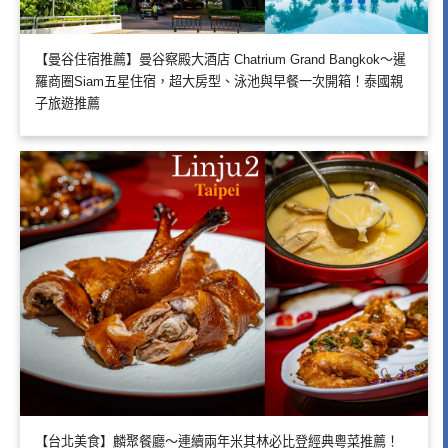
【曼谷住宿推薦】曼谷察殿大酒店 Chatrium Grand Bangkok～暹
羅商圈Siam五星住宿，超大房型、泳池與早餐一次開箱！泰國親
子旅遊推薦
【台北美食】麟聚餐廳～連續兩年米其林必比登經典粵菜推薦！