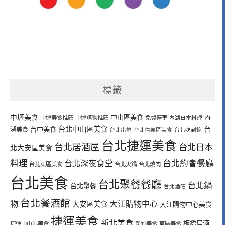
標籤
中壢美食
中山區美食
內
中壢美食推薦
中壢購物推薦
免費停車
內湖日本料理
台北中山區美食
台中美食
台
湖美食
台北串燒
台北信義區美食
台北吃到飽
台北捷運美食
台北居酒屋
台北日本
北大安區美食
料理
台北深夜食堂
台北約會餐廳
台北東區美食
台北火鍋
台北燒肉
台北美食
台北聚餐餐廳
台北鍋
台北聚餐
台北酒吧
台北餐酒館
物
大江購物中心
大安區美食
大江購物中心美食
捷運美食
新北美食
板橋居酒
捷運中山站美食
新竹美食
東區美食