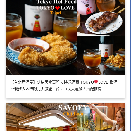
【台北居酒屋】彡耕居食事所 x 時禾酒藏 TOKYO
LOVE 梅酒
～優雅大人味的完美激盪，台北市民大道餐酒搭配推薦