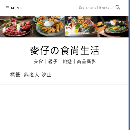
Skip
MENU
to
content
麥仔の食尚生活
美食｜親子｜旅遊｜商品攝影
標籤:
熊老大 汐止