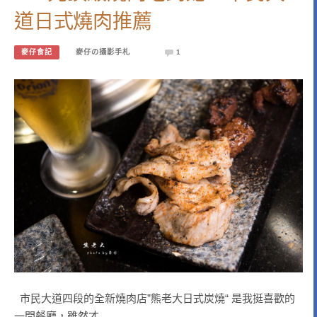
道日式燒肉推薦
麥仔食記
麥仔の攝影手札
1
市民大道四段的全新燒肉店”熊老大日式炭燒“ 是我挺喜歡的
一間餐廳，雖然才…