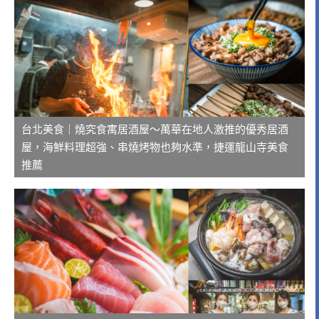
台北美食｜燒究食寓居酒屋～萬華在地人激推的優秀居酒
屋，海鮮料理超強、串燒烤物也夠水準，捷運龍山寺美食
推薦