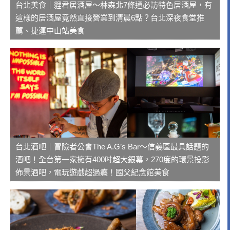
台北美食｜貍君居酒屋～林森北7條通必訪特色居酒屋，有
這樣的居酒屋竟然直接營業到清晨6點？台北深夜食堂推
薦、捷運中山站美食
台北酒吧｜冒險者公會The A.G’s Bar～信義區最具話題的
酒吧！全台第一家擁有400吋超大銀幕，270度的環景投影
佈景酒吧，電玩遊戲超過癮！國父紀念館美食