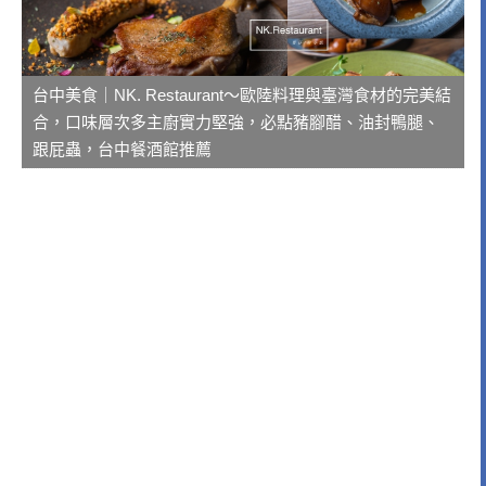
台中美食｜NK. Restaurant～歐陸料理與臺灣食材的完美結
合，口味層次多主廚實力堅強，必點豬腳醋、油封鴨腿、
跟屁蟲，台中餐酒館推薦