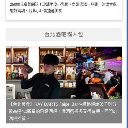
25000元桌菜開箱！玻璃脆皮小乳鴨、魚翅濃湯一品雞、油焗大虎
蝦好銷魂、台北小巨蛋捷運美食
台北酒吧懶人包
【台北美食】RAY DARTS Taipei Bar～網路評論破千則分
數高達4.9顆星的飛鏢酒吧！調酒選擇多又很有梗，西門町
酒吧推薦。