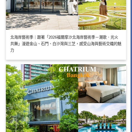
北海岸藝術季｜跟著「2026福爾摩沙北海岸藝術季－潮歌．光火
共舞」漫遊金山、石門、白沙灣與三芝，感受山海與藝術交織的魅
力