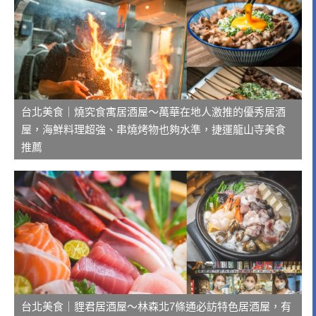
台北美食｜燒究食寓居酒屋～萬華在地人激推的優秀居酒
屋，海鮮料理超強、串燒烤物也夠水準，捷運龍山寺美食
推薦
台北美食｜貍君居酒屋～林森北7條通必訪特色居酒屋，有