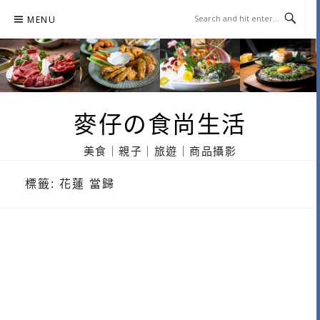
Skip
MENU
to
content
麥仔の食尚生活
美食｜親子｜旅遊｜商品攝影
標籤:
花蓮 當歸