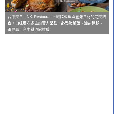
台中美食｜NK. Restaurant～歐陸料理與臺灣食材的完美結
合，口味層次多主廚實力堅強，必點豬腳醋、油封鴨腿、
跟屁蟲，台中餐酒館推薦