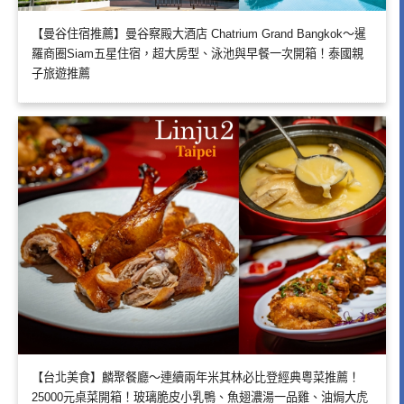
【曼谷住宿推薦】曼谷察殿大酒店 Chatrium Grand Bangkok～暹
羅商圈Siam五星住宿，超大房型、泳池與早餐一次開箱！泰國親
子旅遊推薦
【台北美食】麟聚餐廳～連續兩年米其林必比登經典粵菜推薦！
25000元桌菜開箱！玻璃脆皮小乳鴨、魚翅濃湯一品雞、油焗大虎