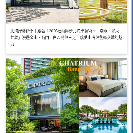
北海岸藝術季｜跟著「2026福爾摩沙北海岸藝術季－潮歌．光火
共舞」漫遊金山、石門、白沙灣與三芝，感受山海與藝術交織的魅
力