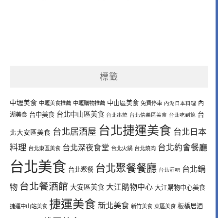
標籤
中壢美食
中山區美食
內
中壢美食推薦
中壢購物推薦
免費停車
內湖日本料理
台北中山區美食
台中美食
台
湖美食
台北串燒
台北信義區美食
台北吃到飽
台北捷運美食
台北居酒屋
台北日本
北大安區美食
料理
台北深夜食堂
台北約會餐廳
台北東區美食
台北火鍋
台北燒肉
台北美食
台北聚餐餐廳
台北鍋
台北聚餐
台北酒吧
台北餐酒館
物
大江購物中心
大安區美食
大江購物中心美食
捷運美食
新北美食
板橋居酒
捷運中山站美食
新竹美食
東區美食