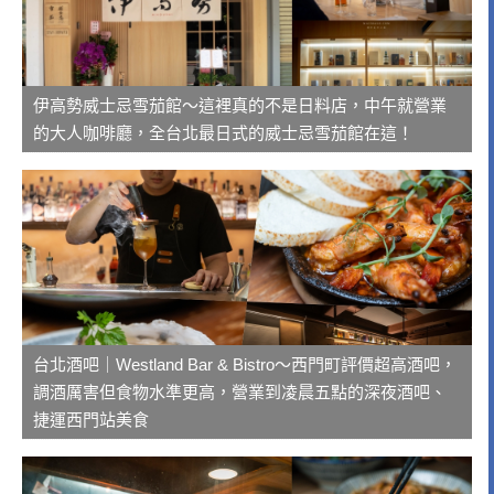
伊高勢威士忌雪茄館～這裡真的不是日料店，中午就營業
的大人咖啡廳，全台北最日式的威士忌雪茄館在這！
台北酒吧｜Westland Bar & Bistro～西門町評價超高酒吧，
調酒厲害但食物水準更高，營業到凌晨五點的深夜酒吧、
捷運西門站美食