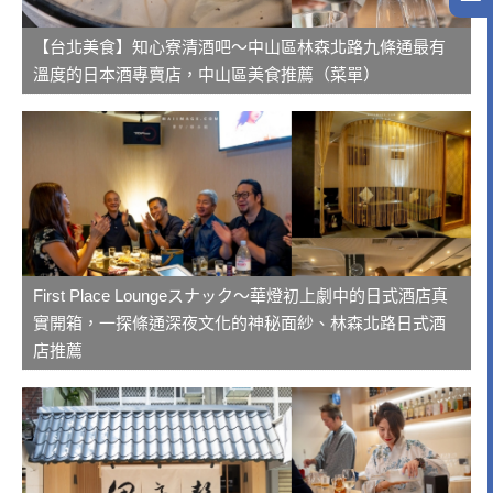
【台北美食】知心寮清酒吧～中山區林森北路九條通最有
溫度的日本酒專賣店，中山區美食推薦（菜單）
First Place Loungeスナック～華燈初上劇中的日式酒店真
實開箱，一探條通深夜文化的神秘面紗、林森北路日式酒
店推薦