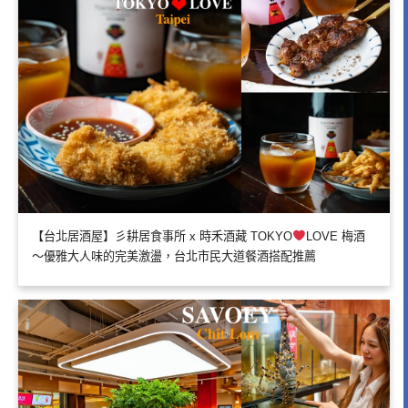
【台北居酒屋】彡耕居食事所 x 時禾酒藏 TOKYO
LOVE 梅酒
～優雅大人味的完美激盪，台北市民大道餐酒搭配推薦