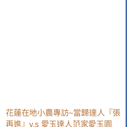
花蓮在地小農專訪~當歸達人『張
再進』v.s 愛玉達人范家愛玉園