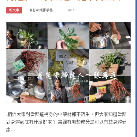
新文章
麥仔の攝影手札
0
相信大家對當歸這補身的中藥材都不陌生，但大家知道當歸
對身體到底有什麼好處？ 當歸有哪些成分是可以有益身體健
康…