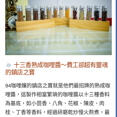
十三香熟成咖哩醬～費工卻超有靈魂
的鎮店之寶
94咖哩孃的鎮店之寶就是他們最招牌的熟成咖
哩醬，這製作相當繁瑣的咖哩醬以十三種香​​料
為基底，如小茴香、八角、花椒、陳皮、肉
桂、丁香等香料，經過研磨乾炒慢火熬煮，最