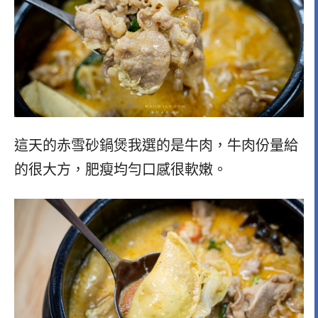
這天的赤雪砂鍋煲我選的是牛肉，牛肉份量給
的很大方，肥瘦均勻口感很軟嫩。