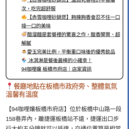
【白雪咖哩砂鍋煲】溫潤乳香裡的辛香層
次，吃完超舒服
【赤雪咖哩砂鍋煲】夠辣夠香會忍不住一口
接一口的美味
醋溜麵是套餐裡的驚喜之作，酸香開胃、超
解膩
愛玉完美比例，平衡重口味後的優秀飲品
冰淇淋是餐後最棒的小確幸！
94咖哩孃 板橋市府店｜店家資訊
餐廳
地點在板橋市政府旁、整體氣氛
溫馨有溫度
【94咖哩孃板橋市府店】位於板橋中山路一段
158巷弄內，離捷運板橋站不遠，捷運出口步
行大約五分鐘就可以抵達，交通位置算是相當