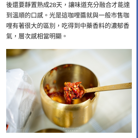
後還要靜置熟成28天，讓味道充分融合才能達
到溫順的口感。
光是這咖哩醬就與一般市售咖
哩有著很大的區別，吃得到中藥香料的濃郁香
氣，層次感相當明顯。