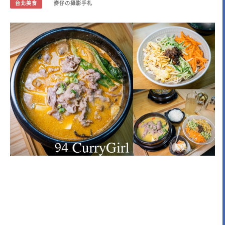
台北美食
麥仔の攝影手札