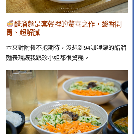
醋溜麵是套餐裡的驚喜之作，酸香開
胃、超解膩
本來對附餐不抱期待，沒想到94咖哩孃的醋溜
麵表現讓我跟珍小姐都很驚艷。