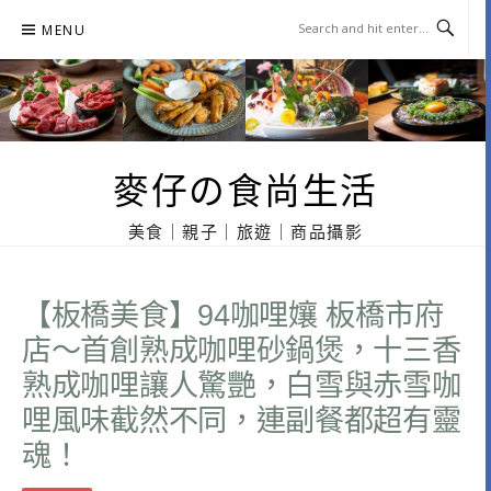
Skip
MENU
to
content
麥仔の食尚生活
美食｜親子｜旅遊｜商品攝影
【板橋美食】94咖哩孃 板橋市府
店～首創熟成咖哩砂鍋煲，十三香
熟成咖哩讓人驚艷，白雪與赤雪咖
哩風味截然不同，連副餐都超有靈
魂！