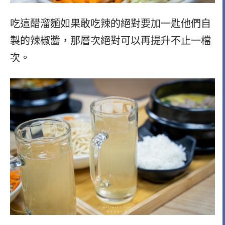
吃這醋溜麵如果敢吃辣的絕對要加一匙他們自
製的辣椒醬，那層次絕對可以再提升不止一檔
次。