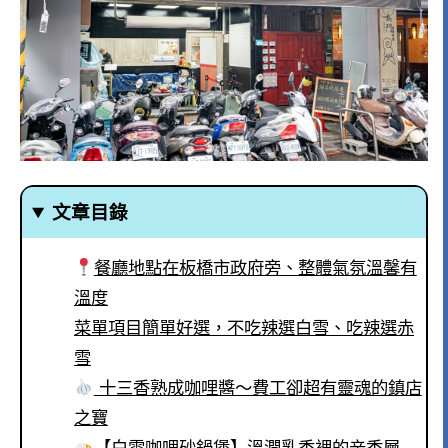
文章目錄
餐廳地點在板橋市政府旁、整體氣氛溫馨有
溫度
菜單項目簡單好選，不吃辣選白雪、吃辣選赤
雪
十三香熟成咖哩醬～費工卻超有靈魂的鎮店
之寶