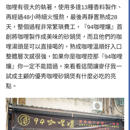
咖哩有很大的執著，使用多達13種香料製作、
再經過48小時細火慢熬，最後再靜置熟成28
天，整個過程非常繁瑣費工，『94咖哩孃』首
創將咖哩製作成美味的砂鍋煲，而且他們的咖
哩湯頭是可以直接喝的，熟成咖哩溫順好入口
整體層次感很強，如果你是咖哩控那『94咖哩
孃』你一定不能錯過。來看看這間讓麥仔我一
試成主顧的優秀咖哩砂鍋煲有什麼必吃的亮
點。