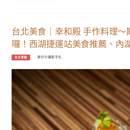
台北美食｜幸和殿 手作料理～
囉！西湖捷運站美食推薦、內
麥仔の攝影手札
台北景點