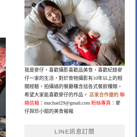
我是麥仔，喜歡攝影喜歡品美食，喜歡紀錄麥
仔一家的生活，對於食物攝影有10年以上的相
關經驗，拍攝過的餐廳種含括各式餐飲種類，
希望大家能喜歡麥仔的作品。
店家合作邀約
聯
絡信箱
：
muchael29@gmail.com
粉絲專頁
：
麥
仔與珍小姐的美食報報
LINE訊息訂閱