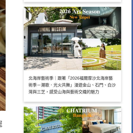
北海岸藝術季｜跟著「2026福爾摩沙北海岸藝
術季－潮歌．光火共舞」漫遊金山、石門、白沙
灣與三芝，感受山海與藝術交織的魅力
冠