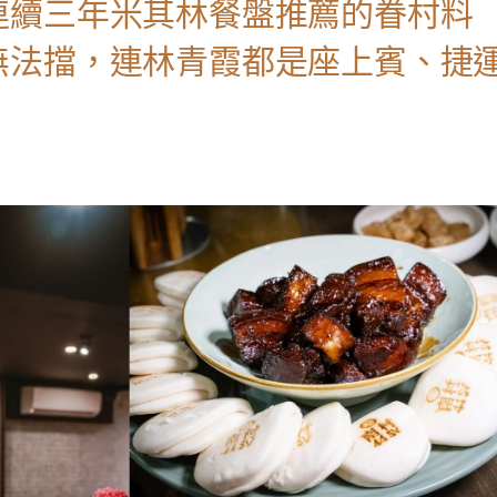
連續三年米其林餐盤推薦的眷村料
無法擋，連林青霞都是座上賓、捷