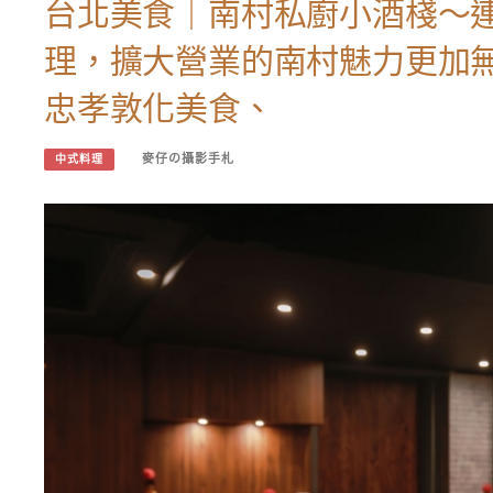
台北美食｜南村私廚小酒棧～
理，擴大營業的南村魅力更加
忠孝敦化美食、
麥仔の攝影手札
中式料理