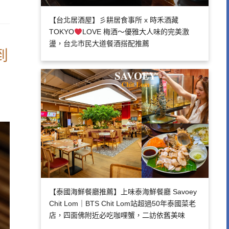
【台北居酒屋】彡耕居食事所 x 時禾酒藏
TOKYO
LOVE 梅酒～優雅大人味的完美激
盪，台北市民大道餐酒搭配推薦
到
【泰國海鮮餐廳推薦】上味泰海鮮餐廳 Savoey
Chit Lom｜BTS Chit Lom站超過50年泰國菜老
店，四面佛附近必吃咖哩蟹，二訪依舊美味