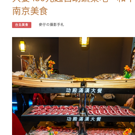
南京美食
麥仔の攝影手札
台北美食