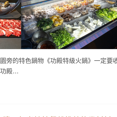
園旁的特色鍋物《功殿特級火鍋》一定要
功殿…