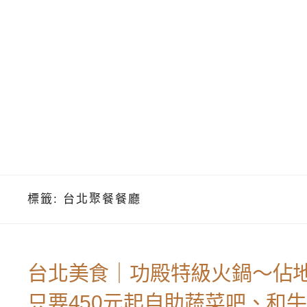
標籤:
台北聚餐餐廳
台北美食｜功殿特級火鍋～佔
只要450元起自助蔬菜吧、和