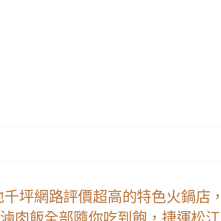
地千坪網路評價超高的特色火鍋店
牛滷肉飯全部隨你吃到飽，捷運松江