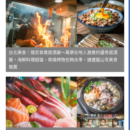
台北美食｜燒究食寓居酒屋～萬華在地人激推的優秀居酒
屋，海鮮料理超強、串燒烤物也夠水準，捷運龍山寺美食
推薦