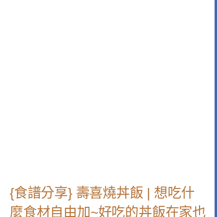
{食譜分享} 壽喜燒丼飯 | 想吃什
麼食材自由加~好吃的丼飯在家也