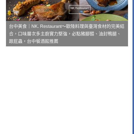
台中美食｜NK. Restaurant～歐陸料理與臺灣食材的完美結
合，口味層次多主廚實力堅強，必點豬腳醋、油封鴨腿、
跟屁蟲，台中餐酒館推薦