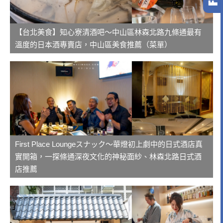
【台北美食】知心寮清酒吧～中山區林森北路九條通最有
溫度的日本酒專賣店，中山區美食推薦（菜單）
First Place Loungeスナック～華燈初上劇中的日式酒店真
實開箱，一探條通深夜文化的神秘面紗、林森北路日式酒
店推薦