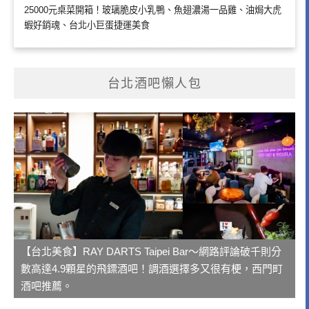
25000元桌菜開箱！玻璃脆皮小乳鴨、魚翅濃湯一品雞、油焗大虎
蝦好銷魂、台北小巨蛋捷運美食
台北酒吧懶人包
【台北美食】RAY DARTS Taipei Bar～網路評論破千則分
數高達4.9顆星的飛鏢酒吧！調酒選擇多又很有梗，西門町
酒吧推薦。