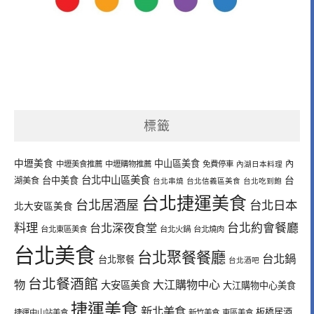
標籤
中壢美食
中山區美食
內
中壢美食推薦
中壢購物推薦
免費停車
內湖日本料理
台北中山區美食
台中美食
台
湖美食
台北串燒
台北信義區美食
台北吃到飽
台北捷運美食
台北居酒屋
台北日本
北大安區美食
料理
台北深夜食堂
台北約會餐廳
台北東區美食
台北火鍋
台北燒肉
台北美食
台北聚餐餐廳
台北鍋
台北聚餐
台北酒吧
台北餐酒館
物
大江購物中心
大安區美食
大江購物中心美食
捷運美食
新北美食
板橋居酒
捷運中山站美食
新竹美食
東區美食