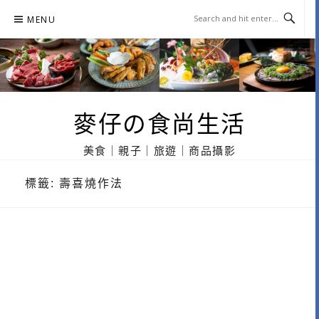
Skip
MENU
to
content
麥仔の食尚生活
美食｜親子｜旅遊｜商品攝影
標籤:
壽喜燒作法