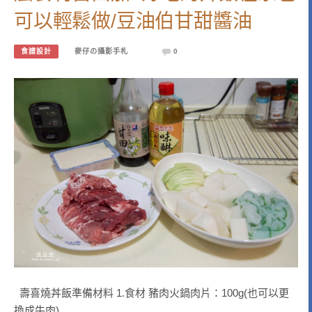
可以輕鬆做/豆油伯甘甜醬油
食譜設計
麥仔の攝影手札
0
壽喜燒丼飯準備材料 1.食材 豬肉火鍋肉片：100g(也可以更
換成牛肉)