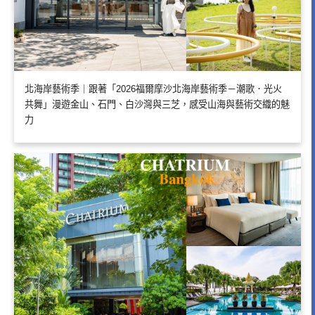
北海岸藝術季｜跟著「2026福爾摩沙北海岸藝術季－潮歌．光火
共舞」漫遊金山、石門、白沙灣與三芝，感受山海與藝術交織的魅
力