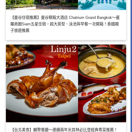
【曼谷住宿推薦】曼谷察殿大酒店 Chatrium Grand Bangkok～暹
羅商圈Siam五星住宿，超大房型、泳池與早餐一次開箱！泰國親
子旅遊推薦
【台北美食】麟聚餐廳～連續兩年米其林必比登經典粵菜推薦！