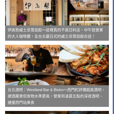
伊高勢威士忌雪茄館～這裡真的不是日料店，中午就營業
的大人咖啡廳，全台北最日式的威士忌雪茄館在這！
台北酒吧｜Westland Bar & Bistro～西門町評價超高酒吧，
調酒厲害但食物水準更高，營業到凌晨五點的深夜酒吧、
捷運西門站美食