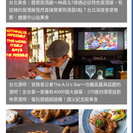
台北美食｜貍君居酒屋～林森北7條通必訪特色居酒屋，有
這樣的居酒屋竟然直接營業到清晨6點？台北深夜食堂推
薦、捷運中山站美食
台北酒吧｜冒險者公會The A.G’s Bar～信義區最具話題的
酒吧！全台第一家擁有400吋超大銀幕，270度的環景投影
佈景酒吧，電玩遊戲超過癮！國父紀念館美食