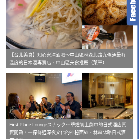
【台北美食】知心寮清酒吧～中山區林森北路九條通最有
溫度的日本酒專賣店，中山區美食推薦（菜單）
First Place Loungeスナック～華燈初上劇中的日式酒店真
實開箱，一探條通深夜文化的神秘面紗、林森北路日式酒