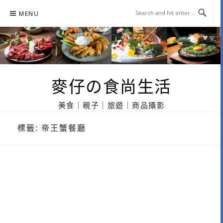
Skip
MENU
to
content
麥仔の食尚生活
美食｜親子｜旅遊｜商品攝影
標籤:
帝王蟹餐廳