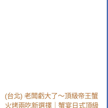
(台北) 老闆虧大了～頂級帝王蟹
火烤兩吃新選擇｜蟹宴日式頂級