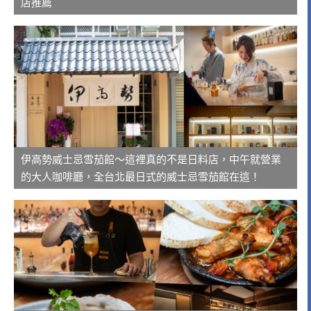
店推薦
伊高勢威士忌雪茄館～這裡真的不是日料店，中午就營業
的大人咖啡廳，全台北最日式的威士忌雪茄館在這！