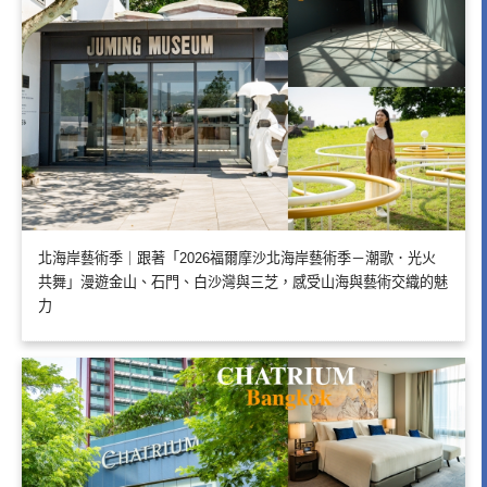
北海岸藝術季｜跟著「2026福爾摩沙北海岸藝術季－潮歌．光火
共舞」漫遊金山、石門、白沙灣與三芝，感受山海與藝術交織的魅
力