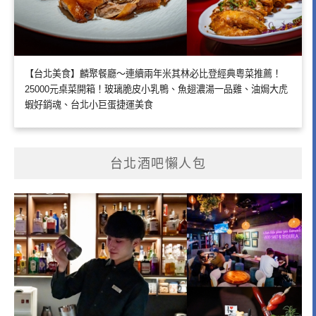
【台北美食】麟聚餐廳～連續兩年米其林必比登經典粵菜推薦！
25000元桌菜開箱！玻璃脆皮小乳鴨、魚翅濃湯一品雞、油焗大虎
蝦好銷魂、台北小巨蛋捷運美食
台北酒吧懶人包