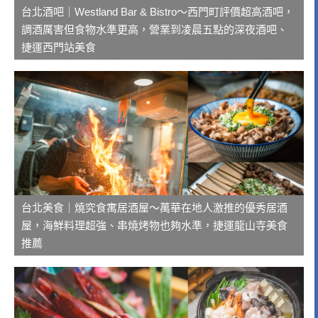
台北酒吧｜Westland Bar & Bistro～西門町評價超高酒吧，
調酒厲害但食物水準更高，營業到凌晨五點的深夜酒吧、
捷運西門站美食
台北美食｜燒究食寓居酒屋～萬華在地人激推的優秀居酒
屋，海鮮料理超強、串燒烤物也夠水準，捷運龍山寺美食
推薦