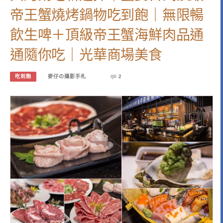
帝王蟹燒烤鍋物吃到飽｜無限暢
飲生啤＋頂級帝王蟹海鮮肉品通
通隨你吃｜光華商場美食
吃到飽
麥仔の攝影手札
2