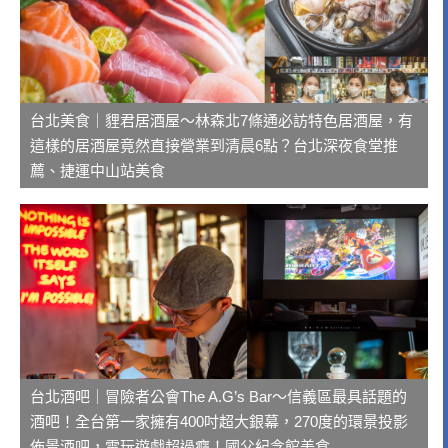
台北美食｜貍君居酒屋～林森北7條通必訪特色居酒屋，有
這樣的居酒屋竟然直接營業到清晨6點？台北深夜食堂推
薦、捷運中山站美食
台北酒吧｜冒險者公會The A.G’s Bar～信義區最具話題的
酒吧！全台第一家擁有400吋超大銀幕，270度的環景投影
佈景酒吧，電玩遊戲超過癮！國父紀念館美食