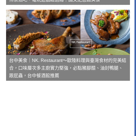
台中美食｜NK. Restaurant～歐陸料理與臺灣食材的完美結
合，口味層次多主廚實力堅強，必點豬腳醋、油封鴨腿、
跟屁蟲，台中餐酒館推薦