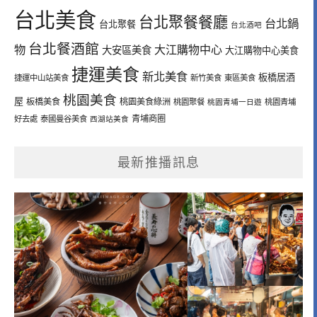
台北美食
台北聚餐餐廳
台北鍋
台北聚餐
台北酒吧
台北餐酒館
物
大江購物中心
大安區美食
大江購物中心美食
捷運美食
新北美食
板橋居酒
捷運中山站美食
新竹美食
東區美食
桃園美食
屋
板橋美食
桃園美食綠洲
桃園聚餐
桃園青埔一日遊
桃園青埔
青埔商圈
好去處
泰國曼谷美食
西湖站美食
最新推播訊息