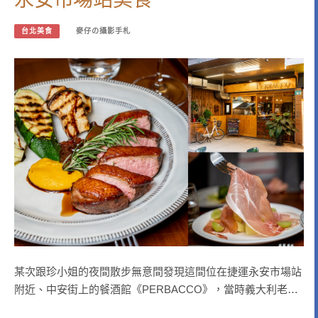
台北美食
麥仔の攝影手札
某次跟珍小姐的夜間散步無意間發現這間位在捷運永安市場站
附近、中安街上的餐酒館《PERBACCO》，當時義大利老…