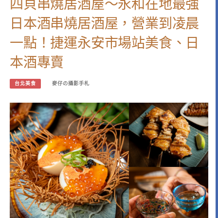
四貝串燒居酒屋～永和在地最強
日本酒串燒居酒屋，營業到凌晨
一點！捷運永安市場站美食、日
本酒專賣
台北美食
麥仔の攝影手札