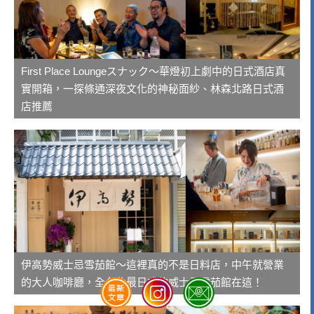
First Place Loungeスナック～華燈初上劇中的日式酒店真
實開箱，一探條通深夜文化的神秘面紗、林森北路日式酒
店推薦
伊高勢威士忌雪茄館～這裡真的不是日料店，中午就營業
的大人咖啡廳，全台北最日式的威士忌雪茄館在這！