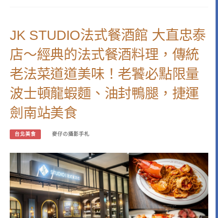
JK STUDIO法式餐酒館 大直忠泰
店～經典的法式餐酒料理，傳統
老法菜道道美味！老饕必點限量
波士頓龍蝦麵、油封鴨腿，捷運
劍南站美食
台北美食
麥仔の攝影手札