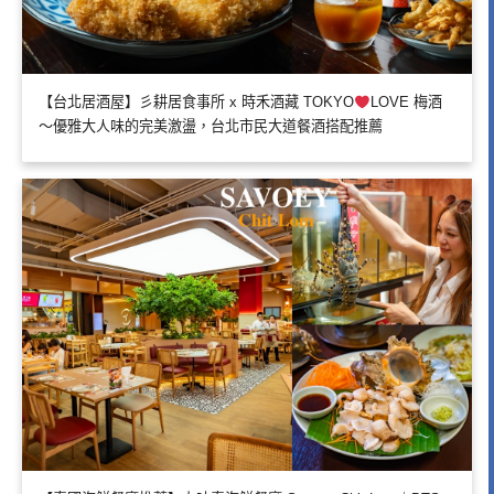
【台北居酒屋】彡耕居食事所 x 時禾酒藏 TOKYO
LOVE 梅酒
～優雅大人味的完美激盪，台北市民大道餐酒搭配推薦