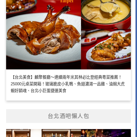
【台北美食】麟聚餐廳～連續兩年米其林必比登經典粵菜推薦！
25000元桌菜開箱！玻璃脆皮小乳鴨、魚翅濃湯一品雞、油焗大虎
蝦好銷魂、台北小巨蛋捷運美食
台北酒吧懶人包