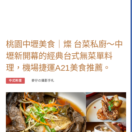
桃園中壢美食｜燦 台菜私廚～中
壢新開幕的經典台式無菜單料
理，機場捷運A21美食推薦。
中式料理
麥仔の攝影手札