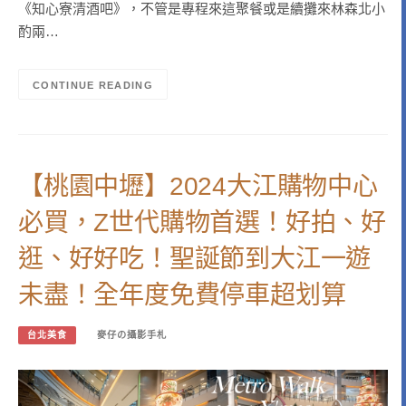
《知心寮清酒吧》，不管是專程來這聚餐或是續攤來林森北小
酌兩…
CONTINUE READING
【桃園中壢】2024大江購物中心
必買，Z世代購物首選！好拍、好
逛、好好吃！聖誕節到大江一遊
未盡！全年度免費停車超划算
台北美食
麥仔の攝影手札