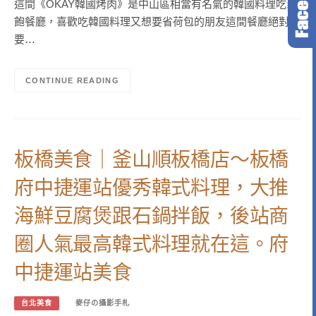
這間《OKAY韓國烤肉》是中山區相當有名氣的韓國料理吃到
飽餐廳，喜歡吃韓國料理又想要省荷包的朋友這間餐廳絕對
要…
CONTINUE READING
板橋美食｜釜山順板橋店～板橋
府中捷運站優秀韓式料理，大推
海鮮豆腐煲跟石鍋拌飯，後站商
圈人氣最高韓式料理就在這。府
中捷運站美食
台北美食
麥仔の攝影手札