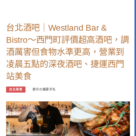
台北酒吧｜Westland Bar &
Bistro～西門町評價超高酒吧，調
酒厲害但食物水準更高，營業到
凌晨五點的深夜酒吧、捷運西門
站美食
台北美食
麥仔の攝影手札