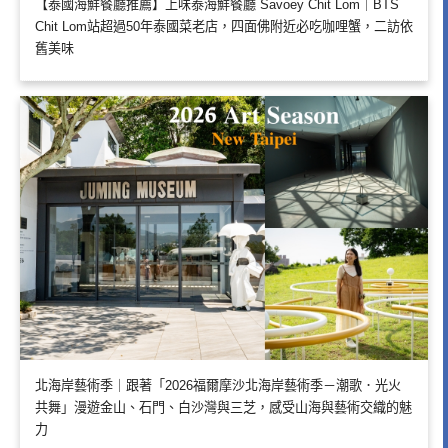
【泰國海鮮餐廳推薦】上味泰海鮮餐廳 Savoey Chit Lom｜BTS
Chit Lom站超過50年泰國菜老店，四面佛附近必吃咖哩蟹，二訪依
舊美味
北海岸藝術季｜跟著「2026福爾摩沙北海岸藝術季－潮歌．光火
共舞」漫遊金山、石門、白沙灣與三芝，感受山海與藝術交織的魅
力