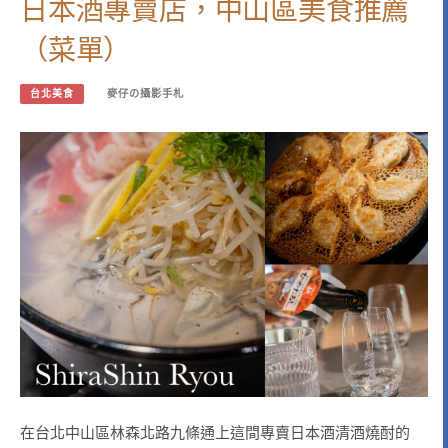
日本酒專賣店，中山區美食推薦
（菜單）
台北美食
麥仔の攝影手札
在台北中山區林森北路九條通上這間專賣日本酒清酒燒酎的