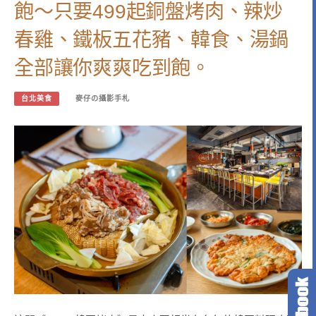
飽～只要499起銅盤烤肉、辣炒
春雞、鐵板五花豬、韓食、湯鍋
全部讓你爽爽吃到飽。
台北美食
麥仔の攝影手札