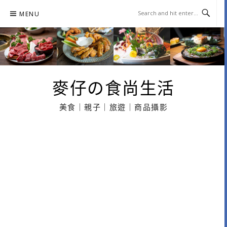
Skip
MENU
to
content
麥仔の食尚生活
美食｜親子｜旅遊｜商品攝影