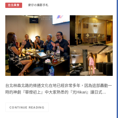
台北美食
麥仔の攝影手札
台北林森北路的條通文化在地已經非常多年，因為這部轟動一
時的神劇『華燈初上』中大家熟悉的『光Hikari』讓日式…
CONTINUE READING