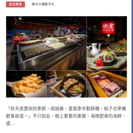
台北美食
麥仔の攝影手札
「秋天是豐收的季節，經過春、夏兩季辛勤耕種，稻子也準備
歡喜收成。」不只如此，樹上累累的果實、海裡肥美的海鮮，
還…