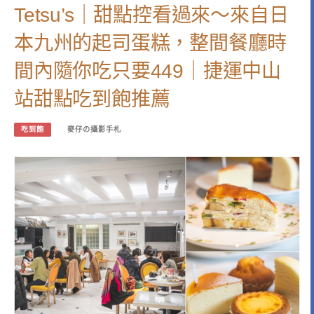
Tetsu’s｜甜點控看過來～來自日
本九州的起司蛋糕，整間餐廳時
間內隨你吃只要449｜捷運中山
站甜點吃到飽推薦
吃到飽
麥仔の攝影手札