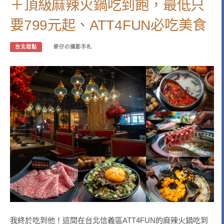
＋頂級麻辣火鍋吃到飽，最低只
要799元起、ATT4FUN必吃美食
台北甜點
麥仔の攝影手札
我終於吃到他！這間在台北信義區ATT4FUN的麻辣火鍋吃到