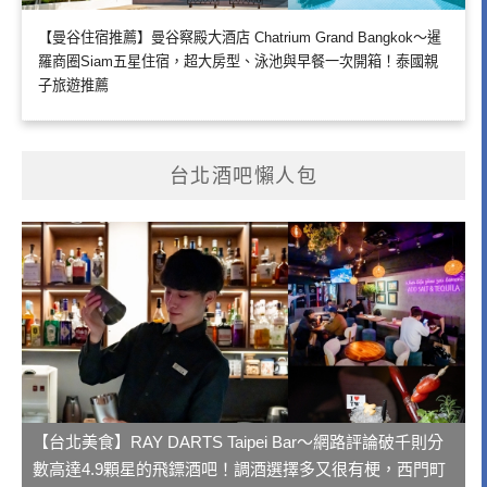
【曼谷住宿推薦】曼谷察殿大酒店 Chatrium Grand Bangkok～暹
羅商圈Siam五星住宿，超大房型、泳池與早餐一次開箱！泰國親
子旅遊推薦
台北酒吧懶人包
【台北美食】RAY DARTS Taipei Bar～網路評論破千則分
數高達4.9顆星的飛鏢酒吧！調酒選擇多又很有梗，西門町