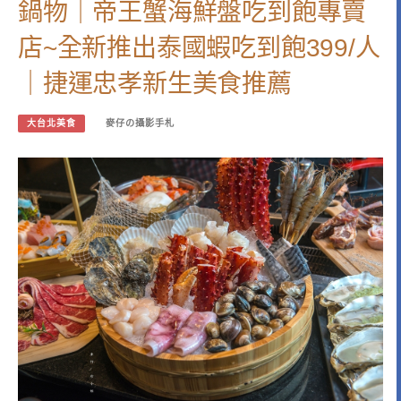
鍋物｜帝王蟹海鮮盤吃到飽專賣
店~全新推出泰國蝦吃到飽399/人
｜捷運忠孝新生美食推薦
大台北美食
麥仔の攝影手札