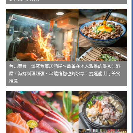
台北美食｜燒究食寓居酒屋～萬華在地人激推的優秀居酒
屋，海鮮料理超強、串燒烤物也夠水準，捷運龍山寺美食
推薦