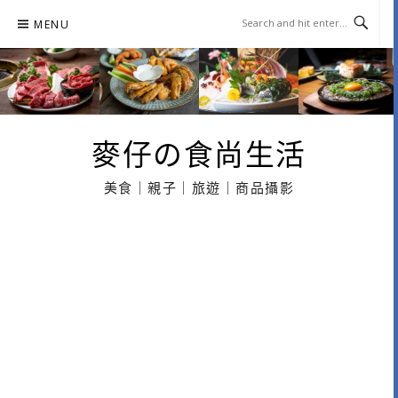
Skip
MENU
to
content
麥仔の食尚生活
美食｜親子｜旅遊｜商品攝影