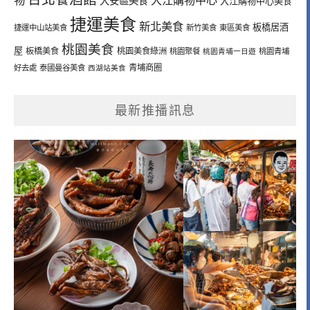
大安區美食
大江購物中心美食
捷運美食
新北美食
板橋居酒
捷運中山站美食
新竹美食
東區美食
桃園美食
屋
板橋美食
桃園美食綠洲
桃園聚餐
桃園青埔一日遊
桃園青埔
青埔商圈
好去處
泰國曼谷美食
西湖站美食
最新推播訊息