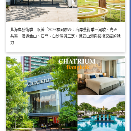
北海岸藝術季｜跟著「2026福爾摩沙北海岸藝術季－潮歌．光火
共舞」漫遊金山、石門、白沙灣與三芝，感受山海與藝術交織的魅
力