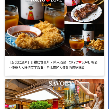
【台北居酒屋】彡耕居食事所 x 時禾酒藏 TOKYO
LOVE 梅酒
～優雅大人味的完美激盪，台北市民大道餐酒搭配推薦