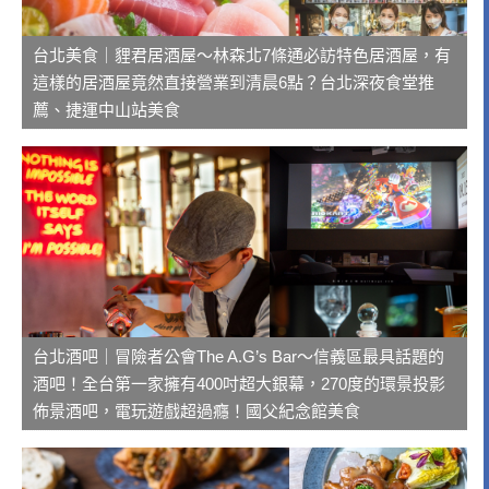
台北美食｜貍君居酒屋～林森北7條通必訪特色居酒屋，有
這樣的居酒屋竟然直接營業到清晨6點？台北深夜食堂推
薦、捷運中山站美食
台北酒吧｜冒險者公會The A.G’s Bar～信義區最具話題的
酒吧！全台第一家擁有400吋超大銀幕，270度的環景投影
佈景酒吧，電玩遊戲超過癮！國父紀念館美食