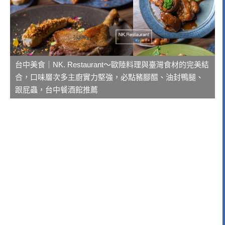
台中美食｜NK. Restaurant～歐陸料理與臺灣食材的完美結
合，口味層次多主廚實力堅強，必點豬腳醋、油封鴨腿、
跟屁蟲，台中餐酒館推薦