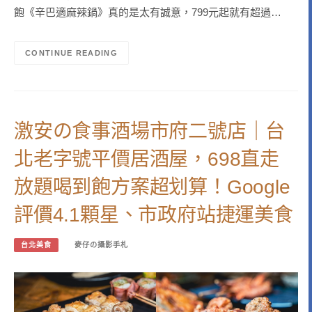
飽《辛巴適麻辣鍋》真的是太有誠意，799元起就有超過…
CONTINUE READING
激安の食事酒場市府二號店｜台
北老字號平價居酒屋，698直走
放題喝到飽方案超划算！Google
評價4.1顆星、市政府站捷運美食
台北美食
麥仔の攝影手札