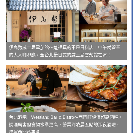
伊高勢威士忌雪茄館～這裡真的不是日料店，中午就營業
的大人咖啡廳，全台北最日式的威士忌雪茄館在這！
台北酒吧｜Westland Bar & Bistro～西門町評價超高酒吧，
調酒厲害但食物水準更高，營業到凌晨五點的深夜酒吧、
捷運西門站美食