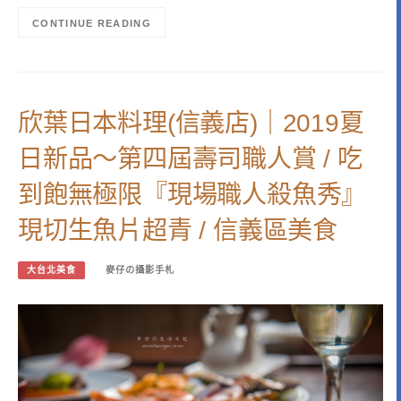
CONTINUE READING
欣葉日本料理(信義店)｜2019夏
日新品～第四屆壽司職人賞 / 吃
到飽無極限『現場職人殺魚秀』
現切生魚片超青 / 信義區美食
大台北美食
麥仔の攝影手札