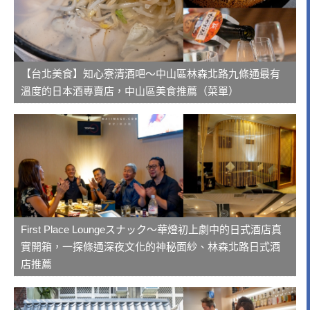
【台北美食】知心寮清酒吧～中山區林森北路九條通最有
溫度的日本酒專賣店，中山區美食推薦（菜單）
First Place Loungeスナック～華燈初上劇中的日式酒店真
實開箱，一探條通深夜文化的神秘面紗、林森北路日式酒
店推薦